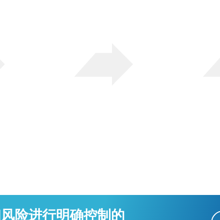
2
基金
核实
通过我们 150 多家支
上传相关文件以验证
付提供商之一进行存
您的帐户。
款。
3
和风险进行明确控制的