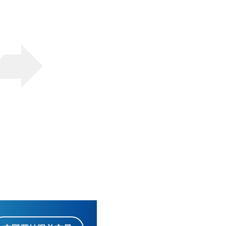
4
交易
开始在我们的网络交
易平台、桌面或移动
平台上进行交易。