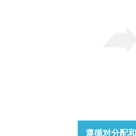
登记
免费注册或使用我们
的模拟帐户开始练
习。
1
遵循对分配