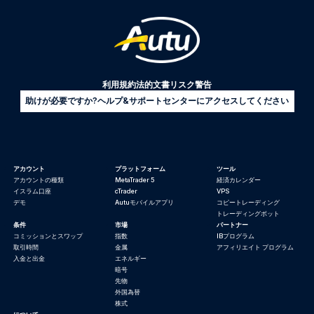
利用規約
法的文書
リスク警告
助けが必要ですか?ヘルプ&サポートセンターにアクセスしてください
アカウント
プラットフォーム
ツール
アカウントの種類
MetaTrader 5
経済カレンダー
イスラム口座
cTrader
VPS
デモ
Autuモバイルアプリ
コピートレーディング
トレーディングボット
条件
市場
パートナー
コミッションとスワップ
指数
IBプログラム
取引時間
金属
アフィリエイト プログラム
入金と出金
エネルギー
暗号
先物
外国為替
株式