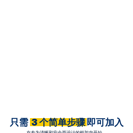
安全资金存取
存款和取款是通过旨在保护帐户访问和交易完整性的受控系
统进行处理的。
持续监督
运营程序遵循监管和合规要求，支持一致的监控和问责。
只需
3 个简单步骤
即可加入
在专为清晰和安全而设计的框架内开始。