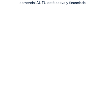
comercial AUTU esté activa y financiada.
Registro
Regístrate gratis o empieza a practicar
con nuestra Cuenta Demo.