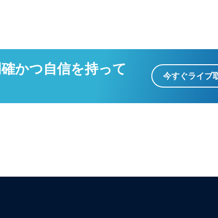
明確かつ自信を持って
今すぐライブ
。