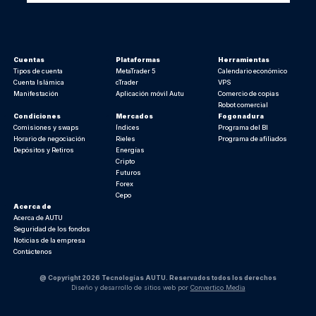
Cuentas
Plataformas
Herramientas
Tipos de cuenta
MetaTrader 5
Calendario económico
Cuenta Islámica
cTrader
VPS
Manifestación
Aplicación móvil Autu
Comercio de copias
Robot comercial
Condiciones
Mercados
Fogonadura
Comisiones y swaps
Índices
Programa del BI
Horario de negociación
Rieles
Programa de afiliados
Depósitos y Retiros
Energías
Cripto
Futuros
Forex
Cepo
Acerca de
Acerca de AUTU
Seguridad de los fondos
Noticias de la empresa
Contáctenos
@ Copyright 2026 Tecnologías AUTU. Reservados todos los derechos
Diseño y desarrollo de sitios web por
Convertico Media