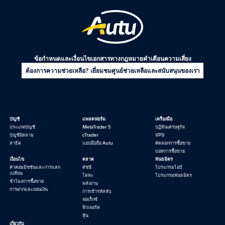
ข้อกำหนดและเงื่อนไข
เอกสารทางกฎหมาย
คำเตือนความเสี่ยง
ต้องการความช่วยเหลือ? เยี่ยมชมศูนย์ช่วยเหลือและสนับสนุนของเรา
บัญชี
แพลตฟอร์ม
เครื่องมือ
ประเภทบัญชี
MetaTrader 5
ปฏิทินเศรษฐกิจ
บัญชีอิสลาม
cTrader
VPS
สาธิต
แอปมือถือ Autu
คัดลอกการซื้อขาย
บอทการซื้อขาย
เงื่อนไข
ตลาด
พันธมิตร
ค่าคอมมิชชันและการแลก
ดัชนี
โปรแกรมไอบี
เปลี่ยน
โลหะ
โปรแกรมพันธมิตร
ชั่วโมงการซื้อขาย
พลังงาน
การฝากและถอนเงิน
การเข้ารหัสลับ
ฟอเร็กซ์
ฟิวเจอร์ส
หุ้น
เกี่ยวกับ