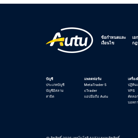
ข้อกำหนดและ
เอ
เงื่อนไข
กฎ
บัญชี
แพลตฟอร์ม
เครื่อง
ประเภทบัญชี
MetaTrader 5
ปฏิทิน
บัญชีอิสลาม
cTrader
VPS
สาธิต
แอปมือถือ Autu
คัดลอ
บอทกา