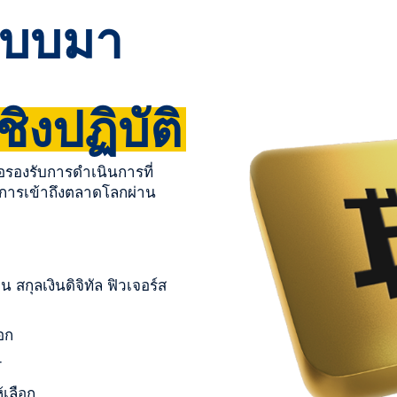
กแบบมา
ิงปฏิบัติ
่อรองรับการดำเนินการที่
การเข้าถึงตลาดโลกผ่าน
ง
น สกุลเงินดิจิทัล ฟิวเจอร์ส
อก
r
้เลือก