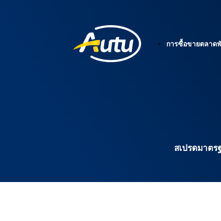
การซื้อขาย
ตลาด
พ
สเปรดมาตรฐา