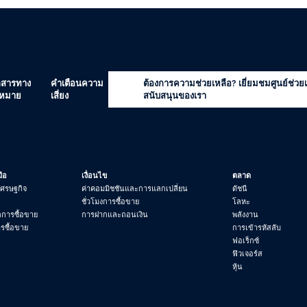
กสารทาง
คำเตือนความ
ต้องการความช่วยเหลือ? เยี่ยมชมศูนย์ช่วย
หมาย
เสี่ยง
สนับสนุนของเรา
มือ
เงื่อนไข
ตลาด
เศรษฐกิจ
ค่าคอมมิชชันและการแลกเปลี่ยน
ดัชนี
ชั่วโมงการซื้อขาย
โลหะ
กการซื้อขาย
การฝากและถอนเงิน
พลังงาน
รซื้อขาย
การเข้ารหัสลับ
ฟอเร็กซ์
ฟิวเจอร์ส
หุ้น