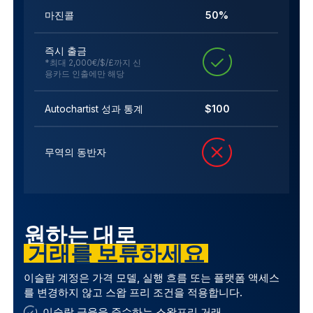
마진콜
50%
즉시 출금
*최대 2,000€/$/£까지 신
용카드 인출에만 해당
Autochartist 성과 통계
$100
무역의 동반자
원하는 대로
거래를 보류하세요
이슬람 계정은 가격 모델, 실행 흐름 또는 플랫폼 액세스
를 변경하지 않고 스왑 프리 조건을 적용합니다.
이슬람 금융을 준수하는 스왑프리 거래