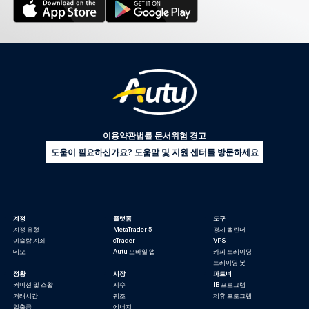
이용약관
법률 문서
위험 경고
도움이 필요하신가요? 도움말 및 지원 센터를 방문하세요
계정
플랫폼
도구
계정 유형
MetaTrader 5
경제 캘린더
이슬람 계좌
cTrader
VPS
데모
Autu 모바일 앱
카피 트레이딩
트레이딩 봇
정황
시장
파트너
커미션 및 스왑
지수
IB 프로그램
거래시간
궤조
제휴 프로그램
입출금
에너지