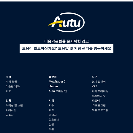
이용약관
법률 문서
위험 경고
도움이 필요하신가요? 도움말 및 지원 센터를 방문하세요
계정
플랫폼
도구
계정 유형
MetaTrader 5
경제 캘린더
이슬람 계좌
cTrader
VPS
데모
Autu 모바일 앱
카피 트레이딩
트레이딩 봇
정황
시장
파트너
커미션 및 스왑
지수
IB 프로그램
거래시간
궤조
제휴 프로그램
입출금
에너지
암호화폐
선물
외환